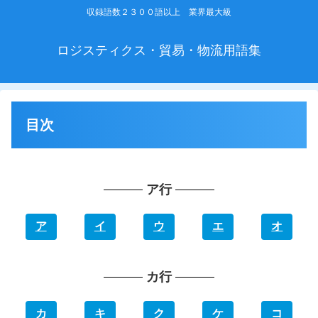
収録語数２３００語以上 業界最大級
ロジスティクス・貿易・物流用語集
目次
ア行
ア
イ
ウ
エ
オ
カ行
カ
キ
ク
ケ
コ