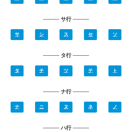
サ行
サ
シ
ス
セ
ソ
タ行
タ
チ
ツ
テ
ト
ナ行
ナ
ニ
ヌ
ネ
ノ
ハ行