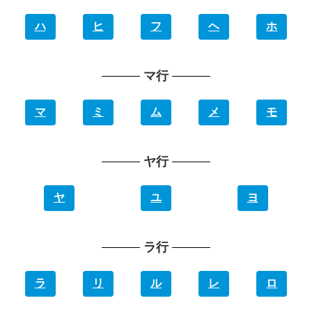
ハ
ヒ
フ
ヘ
ホ
マ行
マ
ミ
ム
メ
モ
ヤ行
ヤ
ユ
ヨ
ラ行
ラ
リ
ル
レ
ロ