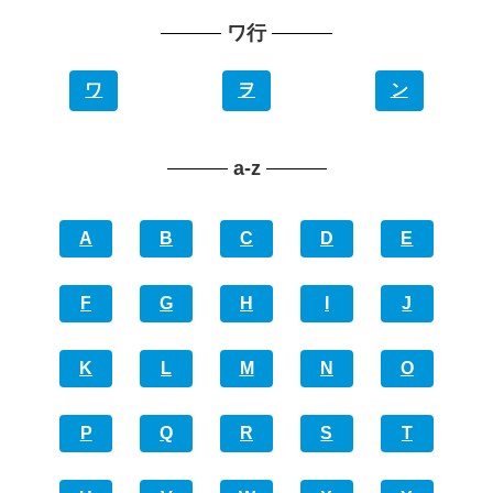
ワ行
ワ
ヲ
ン
a-z
A
B
C
D
E
F
G
H
I
J
K
L
M
N
O
P
Q
R
S
T