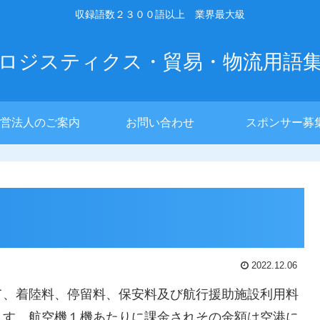
収録語数２３００語以上 業界最大級
ロジスティクス・貿易・物流用語
営法人のご案内
お問い合わせ
スポンサー募
2022.12.06
て、着陸料、停留料、保安料及び航行援助施設利用料
ます。航空機１機あたりに課金されその金額は空港に