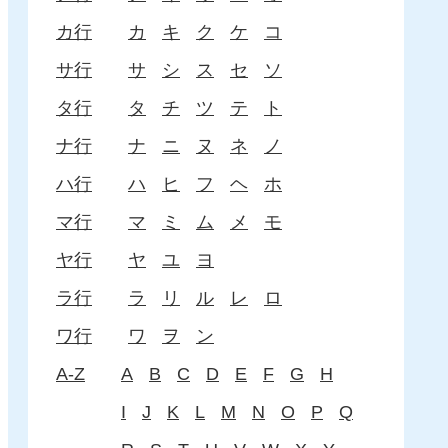
カ行
カ
キ
ク
ケ
コ
サ行
サ
シ
ス
セ
ソ
タ行
タ
チ
ツ
テ
ト
ナ行
ナ
ニ
ヌ
ネ
ノ
ハ行
ハ
ヒ
フ
ヘ
ホ
マ行
マ
ミ
ム
メ
モ
ヤ行
ヤ
ユ
ヨ
ラ行
ラ
リ
ル
レ
ロ
ワ行
ワ
ヲ
ン
A-Z
A
B
C
D
E
F
G
H
I
J
K
L
M
N
O
P
Q