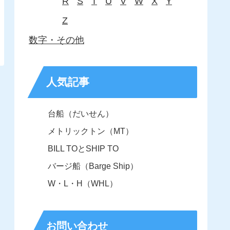
R
S
T
U
V
W
X
Y
Z
数字・その他
人気記事
台船（だいせん）
メトリックトン（MT）
BILL TOとSHIP TO
バージ船（Barge Ship）
W・L・H（WHL）
お問い合わせ