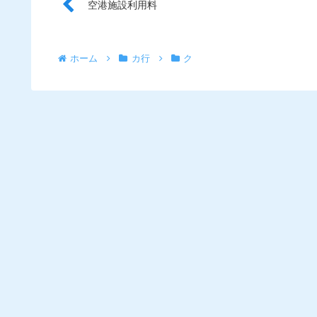
空港施設利用料
ホーム
カ行
ク