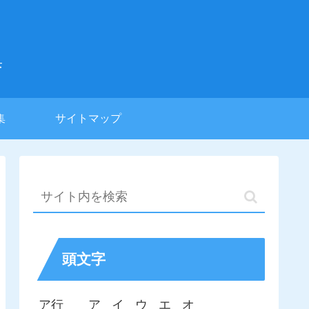
集
集
サイトマップ
頭文字
ア行
ア
イ
ウ
エ
オ