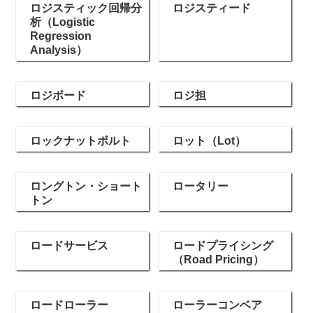
ロジスティック回帰分
ロジスティード
析（Logistic
Regression
Analysis）
ロジボード
ロジ担
ロックナットボルト
ロット（Lot）
ロングトン・ショート
ロータリー
トン
ロードサービス
ロードプライシング
（Road Pricing）
ロードローラー
ローラーコンベア