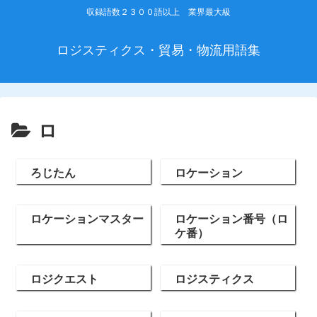
収録語数２３００語以上 業界最大級
ロジスティクス・貿易・物流用語集
ロ
ろじたん
ロケーション
ロケーションマスター
ロケーション番号（ロ
ケ番）
ロジクエスト
ロジスティクス