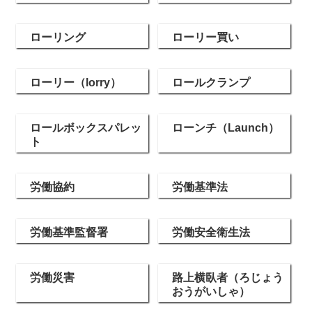
ローリング
ローリー買い
ローリー（lorry）
ロールクランプ
ロールボックスパレッ
ローンチ（Launch）
ト
労働協約
労働基準法
労働基準監督署
労働安全衛生法
労働災害
路上横臥者（ろじょう
おうがいしゃ）