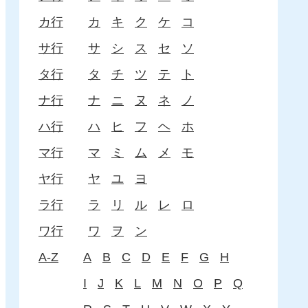
カ行
カ
キ
ク
ケ
コ
サ行
サ
シ
ス
セ
ソ
タ行
タ
チ
ツ
テ
ト
ナ行
ナ
ニ
ヌ
ネ
ノ
ハ行
ハ
ヒ
フ
ヘ
ホ
マ行
マ
ミ
ム
メ
モ
ヤ行
ヤ
ユ
ヨ
ラ行
ラ
リ
ル
レ
ロ
ワ行
ワ
ヲ
ン
A-Z
A
B
C
D
E
F
G
H
I
J
K
L
M
N
O
P
Q