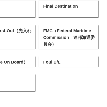
Final Destination
 First-Out（先入れ
FMC（Federal Maritime
Commission 連邦海運委
員会）
e On Board）
Foul B/L