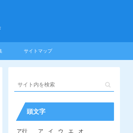
集
集
サイトマップ
頭文字
ア行
ア
イ
ウ
エ
オ