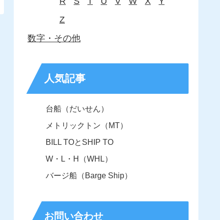
R
S
T
U
V
W
X
Y
Z
数字・その他
人気記事
台船（だいせん）
メトリックトン（MT）
BILL TOとSHIP TO
W・L・H（WHL）
バージ船（Barge Ship）
お問い合わせ