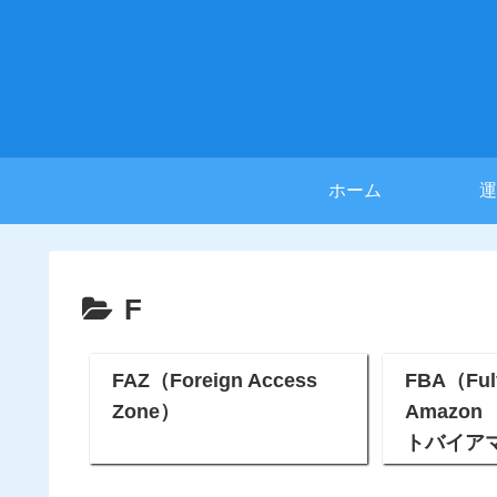
ホーム
運
F
FAZ（Foreign Access
FBA（Fulf
Zone）
Amazo
トバイア