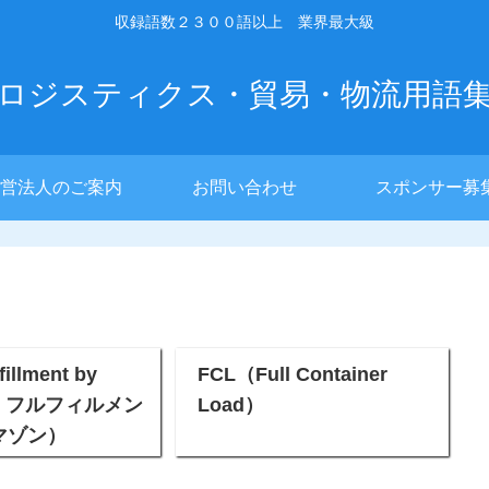
収録語数２３００語以上 業界最大級
ロジスティクス・貿易・物流用語
営法人のご案内
お問い合わせ
スポンサー募
illment by
FCL（Full Container
n フルフィルメン
Load）
マゾン）