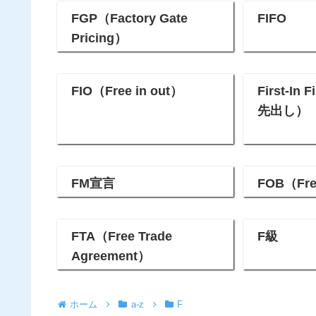
FGP（Factory Gate
FIFO
Pricing）
FIO（Free in out）
First-In
先出し）
FM宣言
FOB（Fre
FTA（Free Trade
F級
Agreement）
ホーム
a-z
F