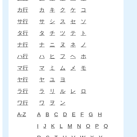
カ行
カ
キ
ク
ケ
コ
サ行
サ
シ
ス
セ
ソ
タ行
タ
チ
ツ
テ
ト
ナ行
ナ
ニ
ヌ
ネ
ノ
ハ行
ハ
ヒ
フ
ヘ
ホ
マ行
マ
ミ
ム
メ
モ
ヤ行
ヤ
ユ
ヨ
ラ行
ラ
リ
ル
レ
ロ
ワ行
ワ
ヲ
ン
A-Z
A
B
C
D
E
F
G
H
I
J
K
L
M
N
O
P
Q