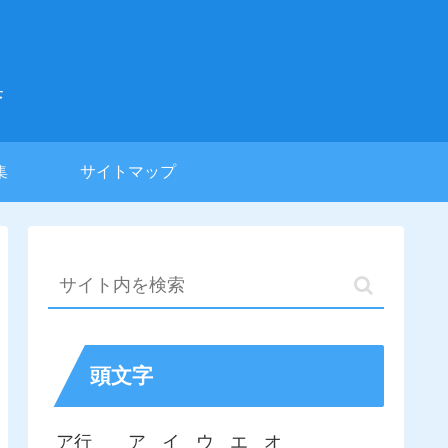
集
集
サイトマップ
頭文字
ア行
ア
イ
ウ
エ
オ