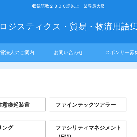
収録語数２３００語以上 業界最大級
ロジスティクス・貿易・物流用語
営法人のご案内
お問い合わせ
スポンサー募
注意喚起装置
ファインテックツアラー
リング
ファシリティマネジメント
（FM）