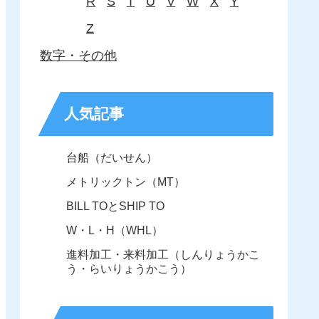
R
S
T
U
V
W
X
Y
Z
数字・その他
人気記事
台船（だいせん）
メトリックトン（MT）
BILL TOとSHIP TO
W・L・H（WHL）
進料加工・来料加工（しんりょうかこ
う・らいりょうかこう）