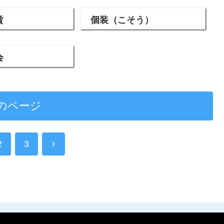
賃
個装（こそう）
会
のページ
2
3