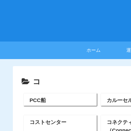
ホーム
運
コ
PCC船
カルーセ
コストセンター
コネクテ
（Connect