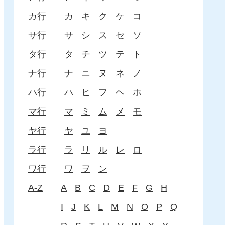
カ行
カ
キ
ク
ケ
コ
サ行
サ
シ
ス
セ
ソ
タ行
タ
チ
ツ
テ
ト
ナ行
ナ
ニ
ヌ
ネ
ノ
ハ行
ハ
ヒ
フ
ヘ
ホ
マ行
マ
ミ
ム
メ
モ
ヤ行
ヤ
ユ
ヨ
ラ行
ラ
リ
ル
レ
ロ
ワ行
ワ
ヲ
ン
A-Z
A
B
C
D
E
F
G
H
I
J
K
L
M
N
O
P
Q