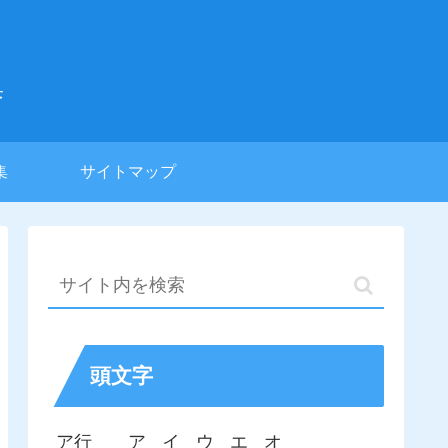
集
集
サイトマップ
頭文字
ア行
ア
イ
ウ
エ
オ