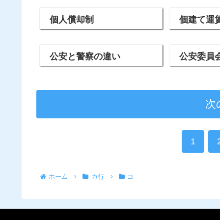
個人償却制
個建て運
公安と警察の違い
公安委員
次
1
ホーム
カ行
コ