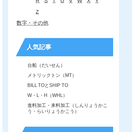
R
S
T
U
V
W
X
Y
Z
数字・その他
人気記事
台船（だいせん）
メトリックトン（MT）
BILL TOとSHIP TO
W・L・H（WHL）
進料加工・来料加工（しんりょうかこ
う・らいりょうかこう）