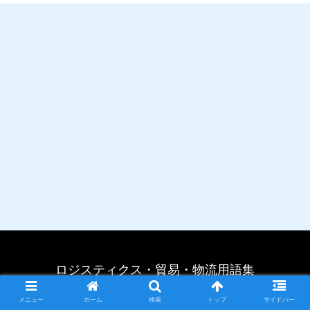
ロジスティクス・貿易・物流用語集
©行政書士法人運輸交通法務センター
メニュー
ホーム
検索
トップ
サイドバー