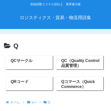
収録語数２３００語以上 業界最大級
ロジスティクス・貿易・物流用語集
Q
QCサークル
QC（Quality Control
品質管理）
QRコード
Qコマース（Quick
Commerce）
ホーム
a-z
Q