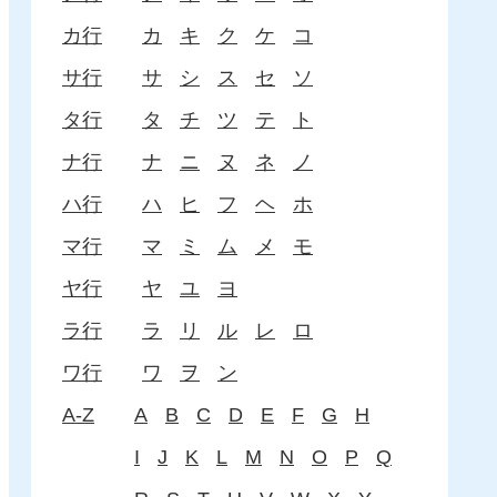
カ行
カ
キ
ク
ケ
コ
サ行
サ
シ
ス
セ
ソ
タ行
タ
チ
ツ
テ
ト
ナ行
ナ
ニ
ヌ
ネ
ノ
ハ行
ハ
ヒ
フ
ヘ
ホ
マ行
マ
ミ
ム
メ
モ
ヤ行
ヤ
ユ
ヨ
ラ行
ラ
リ
ル
レ
ロ
ワ行
ワ
ヲ
ン
A-Z
A
B
C
D
E
F
G
H
I
J
K
L
M
N
O
P
Q