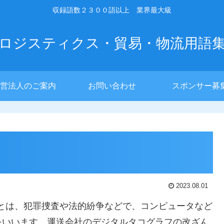
収録語数２３００語以上 業界最大級
ロジスティクス・貿易・物流用語
営法人のご案内
お問い合わせ
スポンサー募
2023.08.01
sics）とは、犯罪捜査や法的紛争などで、コンピュータなど
をいいます。運送会社のデジタルタコグラフの改ざん