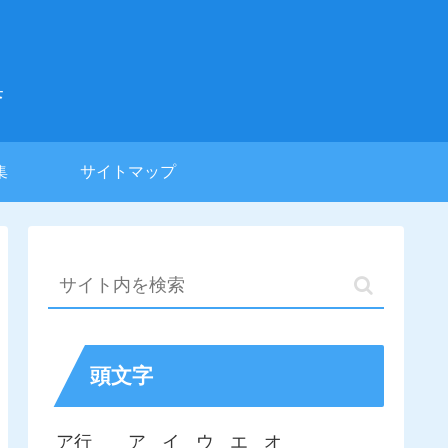
集
集
サイトマップ
頭文字
ア行
ア
イ
ウ
エ
オ