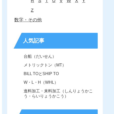
R
S
T
U
V
W
X
Y
Z
数字・その他
人気記事
台船（だいせん）
メトリックトン（MT）
BILL TOとSHIP TO
W・L・H（WHL）
進料加工・来料加工（しんりょうかこ
う・らいりょうかこう）