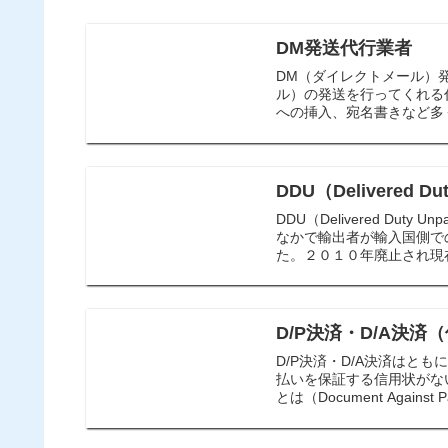
DM発送代行業者
DM（ダイレクトメール）
ル）の発送を行ってくれる
への挿入、宛名書きなど多
DDU（Delivered Du
DDU（Delivered Du
なかで輸出者が輸入国側で
た。２０１０年廃止され現在
D/P決済・D/A決
D/P決済・D/A決済はと
払いを保証する信用状がな
とは（Document Against