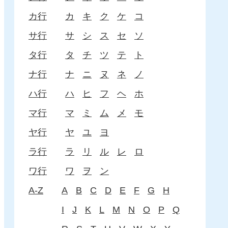
カ行
カ
キ
ク
ケ
コ
サ行
サ
シ
ス
セ
ソ
タ行
タ
チ
ツ
テ
ト
ナ行
ナ
ニ
ヌ
ネ
ノ
ハ行
ハ
ヒ
フ
ヘ
ホ
マ行
マ
ミ
ム
メ
モ
ヤ行
ヤ
ユ
ヨ
ラ行
ラ
リ
ル
レ
ロ
ワ行
ワ
ヲ
ン
A-Z
A
B
C
D
E
F
G
H
I
J
K
L
M
N
O
P
Q