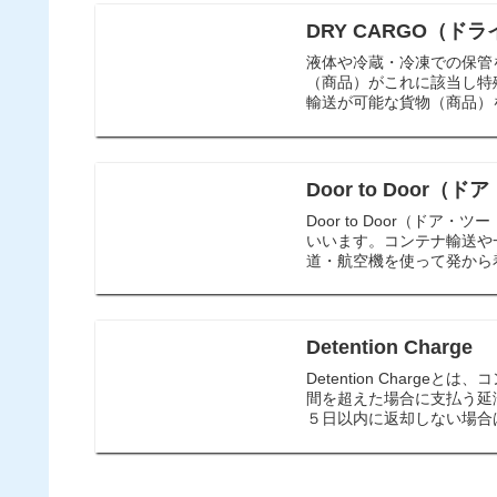
DRY CARGO（ド
液体や冷蔵・冷凍での保管
（商品）がこれに該当し特
輸送が可能な貨物（商品）を指
Door to Door（
Door to Door（ド
いいます。コンテナ輸送や
道・航空機を使って発から着ま
Detention Charge
Detention Char
間を超えた場合に支払う延
５日以内に返却しない場合は、Det