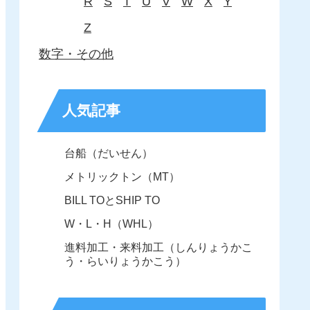
R
S
T
U
V
W
X
Y
Z
数字・その他
人気記事
台船（だいせん）
メトリックトン（MT）
BILL TOとSHIP TO
W・L・H（WHL）
進料加工・来料加工（しんりょうかこ
う・らいりょうかこう）