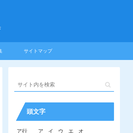
集
集
サイトマップ
頭文字
ア行
ア
イ
ウ
エ
オ