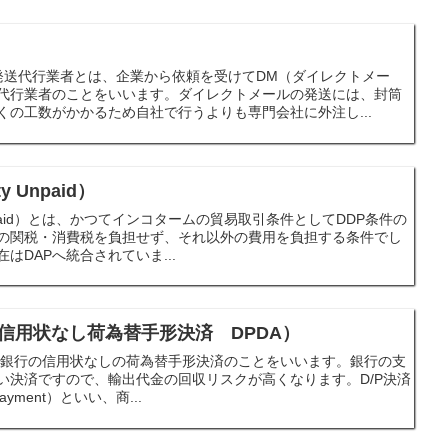
発送代行業者とは、企業から依頼を受けてDM（ダイレクトメー
代行業者のことをいいます。ダイレクトメールの発送には、封筒
くの工数がかかるため自社で行うよりも専門会社に外注し...
ty Unpaid）
ty Unpaid）とは、かつてインコタームの貿易取引条件としてDDP条件の
の関税・消費税を負担せず、それ以外の費用を負担する条件でし
はDAPへ統合されていま...
済（信用状なし荷為替手形決済 DPDA）
もに銀行の信用状なしの荷為替手形決済のことをいいます。銀行の支
い決済ですので、輸出代金の回収リスクが高くなります。D/P決済
 Payment）といい、商...