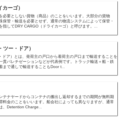
ライカーゴ）
を必要としない貨物（商品）のことをいいます。大部分の貨物
殊保管・輸送を必要とせず、通常の物流システムによって保管・
してDRY CARGO（ドライカーゴ）と呼びます。...
ドア・ツー・ドア）
ア・ツー・ドア）とは、発荷主の戸口から着荷主の戸口まで輸送することを
一貫パレチゼーションなどが代表例です。トラック輸送＋船・鉄
で通しで輸送することもDoor t...
geとは、コンテナヤードからコンテナの搬出し返却するまでの期間が無料期
滞料金のことをいいます。船会社によっても異なりますが、通常
ention Charge...