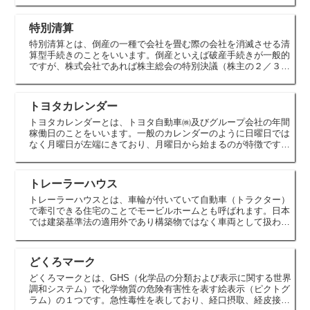
が必要な...
特別清算
特別清算とは、倒産の一種で会社を畳む際の会社を消滅させる清
算型手続きのことをいいます。倒産といえば破産手続きが一般的
ですが、株式会社であれば株主総会の特別決議（株主の２／３以
上の同意）で解散の決議に賛成が得られれば特別清算を行うこと
ができま...
トヨタカレンダー
トヨタカレンダーとは、トヨタ自動車㈱及びグループ会社の年間
稼働日のことをいいます。一般のカレンダーのように日曜日では
なく月曜日が左端にきており、月曜日から始まるのが特徴です。
豊田（本社）・工場地区カレンダーでは、工場を効率的に稼働さ
せるため...
トレーラーハウス
トレーラーハウスとは、車輪が付いていて自動車（トラクター）
で牽引できる住宅のことでモービルホームとも呼ばれます。日本
では建築基準法の適用外であり構築物ではなく車両として扱われ
ます。公道走行時には、道路交通法、道路運送車両法が適用され
ます。近...
どくろマーク
どくろマークとは、GHS（化学品の分類および表示に関する世界
調和システム）で化学物質の危険有害性を表す絵表示（ピクトグ
ラム）の１つです。急性毒性を表しており、経口摂取、経皮接