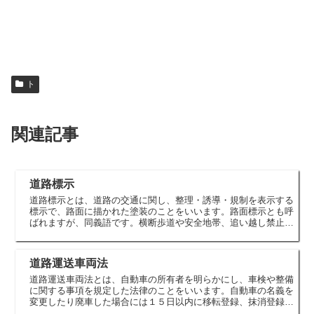
ト
関連記事
道路標示
道路標示とは、道路の交通に関し、整理・誘導・規制を表示する
標示で、路面に描かれた塗装のことをいいます。路面標示とも呼
ばれますが、同義語です。横断歩道や安全地帯、追い越し禁止等
は代表的な道路標示です。駐車禁止や最高速度を表示する道路標
識と間違...
道路運送車両法
道路運送車両法とは、自動車の所有者を明らかにし、車検や整備
に関する事項を規定した法律のことをいいます。自動車の名義を
変更したり廃車した場合には１５日以内に移転登録、抹消登録を
すること、車検が切れた車で公道を走るためには臨時運行許可証