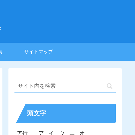
集
集
サイトマップ
頭文字
ア行
ア
イ
ウ
エ
オ