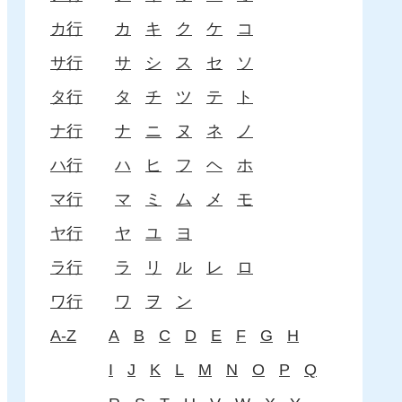
カ行
カ
キ
ク
ケ
コ
サ行
サ
シ
ス
セ
ソ
タ行
タ
チ
ツ
テ
ト
ナ行
ナ
ニ
ヌ
ネ
ノ
ハ行
ハ
ヒ
フ
ヘ
ホ
マ行
マ
ミ
ム
メ
モ
ヤ行
ヤ
ユ
ヨ
ラ行
ラ
リ
ル
レ
ロ
ワ行
ワ
ヲ
ン
A-Z
A
B
C
D
E
F
G
H
I
J
K
L
M
N
O
P
Q