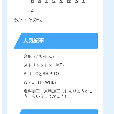
R
S
T
U
V
W
X
Y
Z
数字・その他
人気記事
台船（だいせん）
メトリックトン（MT）
BILL TOとSHIP TO
W・L・H（WHL）
進料加工・来料加工（しんりょうかこ
う・らいりょうかこう）