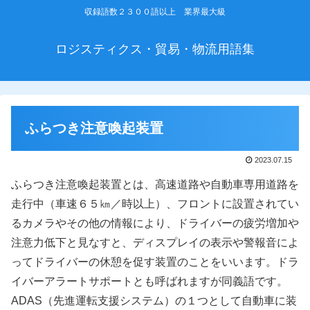
収録語数２３００語以上 業界最大級
ロジスティクス・貿易・物流用語集
ふらつき注意喚起装置
2023.07.15
ふらつき注意喚起装置とは、高速道路や自動車専用道路を
走行中（車速６５㎞／時以上）、フロントに設置されてい
るカメラやその他の情報により、ドライバーの疲労増加や
注意力低下と見なすと、ディスプレイの表示や警報音によ
ってドライバーの休憩を促す装置のことをいいます。ドラ
イバーアラートサポートとも呼ばれますが同義語です。
ADAS（先進運転支援システム）の１つとして自動車に装