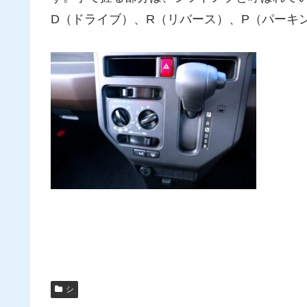
D（ドライブ）、R（リバース）、P（パーキ
シ