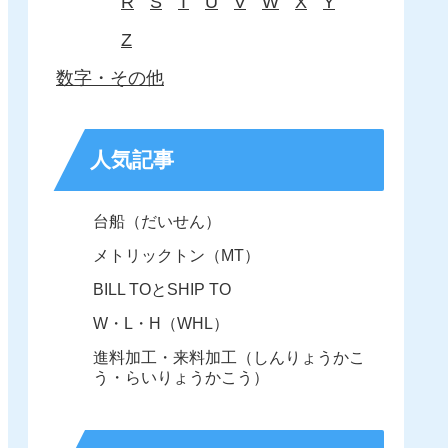
R
S
T
U
V
W
X
Y
Z
数字・その他
人気記事
台船（だいせん）
メトリックトン（MT）
BILL TOとSHIP TO
W・L・H（WHL）
進料加工・来料加工（しんりょうかこ
う・らいりょうかこう）