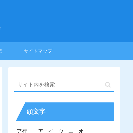
集
集
サイトマップ
頭文字
ア行
ア
イ
ウ
エ
オ