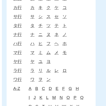
カ行
カ
キ
ク
ケ
コ
サ行
サ
シ
ス
セ
ソ
タ行
タ
チ
ツ
テ
ト
ナ行
ナ
ニ
ヌ
ネ
ノ
ハ行
ハ
ヒ
フ
ヘ
ホ
マ行
マ
ミ
ム
メ
モ
ヤ行
ヤ
ユ
ヨ
ラ行
ラ
リ
ル
レ
ロ
ワ行
ワ
ヲ
ン
A-Z
A
B
C
D
E
F
G
H
I
J
K
L
M
N
O
P
Q