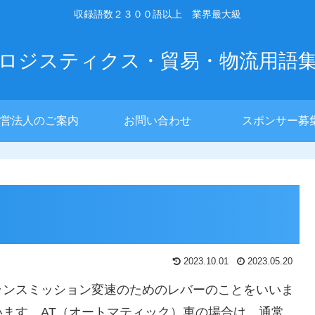
収録語数２３００語以上 業界最大級
ロジスティクス・貿易・物流用語
営法人のご案内
お問い合わせ
スポンサー募
2023.10.01
2023.05.20
ランスミッション変速のためのレバーのことをいいま
ます。AT（オートマティック）車の場合は、通常、