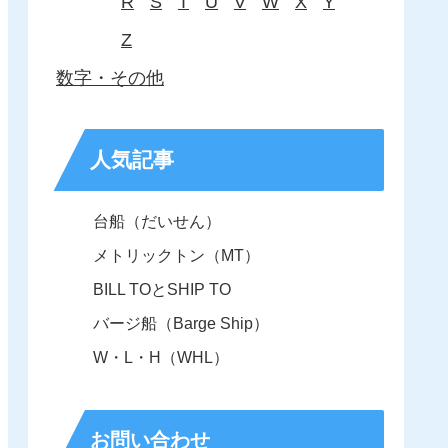
R
S
T
U
V
W
X
Y
Z
数字・その他
人気記事
台船（だいせん）
メトリックトン（MT）
BILL TOとSHIP TO
バージ船（Barge Ship）
W・L・H（WHL）
お問い合わせ