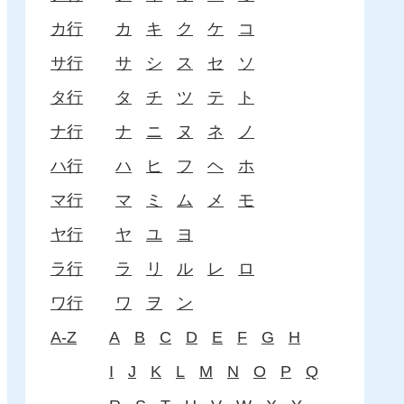
カ行
カ
キ
ク
ケ
コ
サ行
サ
シ
ス
セ
ソ
タ行
タ
チ
ツ
テ
ト
ナ行
ナ
ニ
ヌ
ネ
ノ
ハ行
ハ
ヒ
フ
ヘ
ホ
マ行
マ
ミ
ム
メ
モ
ヤ行
ヤ
ユ
ヨ
ラ行
ラ
リ
ル
レ
ロ
ワ行
ワ
ヲ
ン
A-Z
A
B
C
D
E
F
G
H
I
J
K
L
M
N
O
P
Q