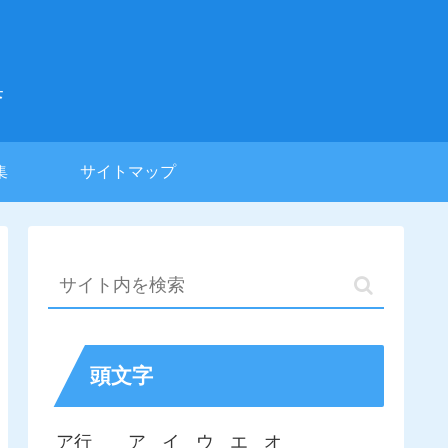
集
集
サイトマップ
頭文字
ア行
ア
イ
ウ
エ
オ