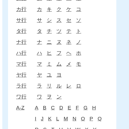
カ行
カ
キ
ク
ケ
コ
サ行
サ
シ
ス
セ
ソ
タ行
タ
チ
ツ
テ
ト
ナ行
ナ
ニ
ヌ
ネ
ノ
ハ行
ハ
ヒ
フ
ヘ
ホ
マ行
マ
ミ
ム
メ
モ
ヤ行
ヤ
ユ
ヨ
ラ行
ラ
リ
ル
レ
ロ
ワ行
ワ
ヲ
ン
A-Z
A
B
C
D
E
F
G
H
I
J
K
L
M
N
O
P
Q