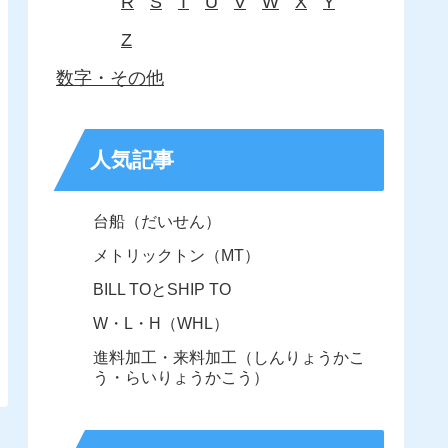
R
S
T
U
V
W
X
Y
Z
数字・その他
人気記事
台船（だいせん）
メトリックトン（MT）
BILL TOとSHIP TO
W・L・H（WHL）
進料加工・来料加工（しんりょうかこ
う・らいりょうかこう）