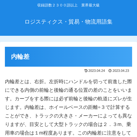
収録語数２３００語以上 業界最大級
ロジスティクス・貿易・物流用語集
内輪差
2023.04.24
2023.04.23
内輪差とは、右折。左折時にハンドルを切って前進した際
にできる内側の前輪と後輪の通る位置の差のことをいいま
す。カーブをする際には必ず前輪と後輪の軌道にズレが生
じます。内輪差は、ホイールベースの距離÷３で計算する
ことができ、トラックの大きさ・メーカーによっても異な
りますが、目安として大型トラックの場合は２．３m、乗
用車の場合は１m程度あります。この内輪差に注意をして