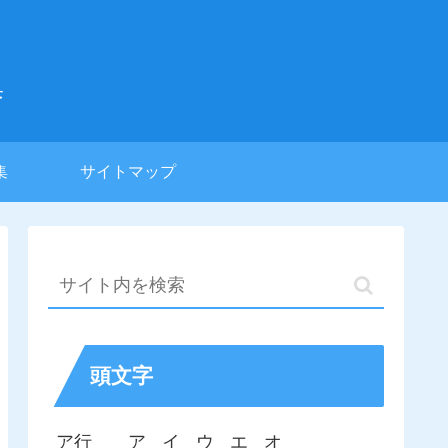
集
集
サイトマップ
頭文字
ア行
ア
イ
ウ
エ
オ