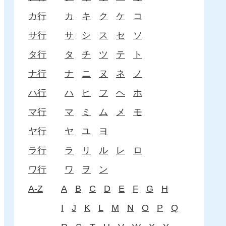
カ行
カ
キ
ク
ケ
コ
サ行
サ
シ
ス
セ
ソ
タ行
タ
チ
ツ
テ
ト
ナ行
ナ
ニ
ヌ
ネ
ノ
ハ行
ハ
ヒ
フ
ヘ
ホ
マ行
マ
ミ
ム
メ
モ
ヤ行
ヤ
ユ
ヨ
ラ行
ラ
リ
ル
レ
ロ
ワ行
ワ
ヲ
ン
A-Z
A
B
C
D
E
F
G
H
I
J
K
L
M
N
O
P
Q