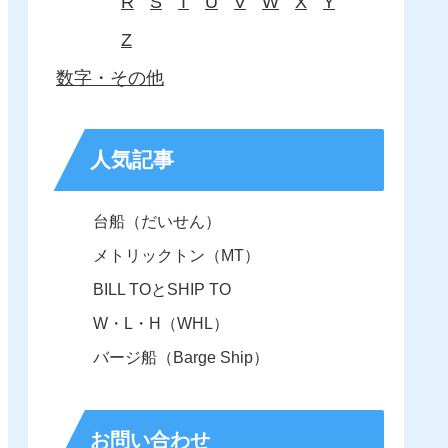
R
S
T
U
V
W
X
Y
Z
数字・その他
人気記事
台船（だいせん）
メトリックトン（MT）
BILL TOとSHIP TO
W・L・H（WHL）
バージ船（Barge Ship）
お問い合わせ