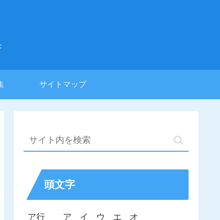
集
集
サイトマップ
頭文字
ア行
ア
イ
ウ
エ
オ