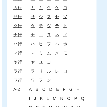
カ行
カ
キ
ク
ケ
コ
サ行
サ
シ
ス
セ
ソ
タ行
タ
チ
ツ
テ
ト
ナ行
ナ
ニ
ヌ
ネ
ノ
ハ行
ハ
ヒ
フ
ヘ
ホ
マ行
マ
ミ
ム
メ
モ
ヤ行
ヤ
ユ
ヨ
ラ行
ラ
リ
ル
レ
ロ
ワ行
ワ
ヲ
ン
A-Z
A
B
C
D
E
F
G
H
I
J
K
L
M
N
O
P
Q