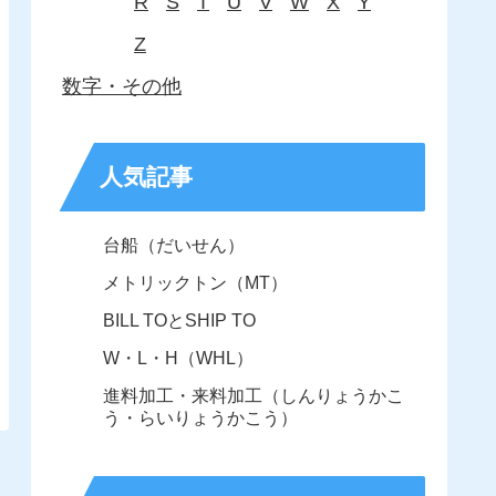
R
S
T
U
V
W
X
Y
Z
数字・その他
人気記事
台船（だいせん）
メトリックトン（MT）
BILL TOとSHIP TO
W・L・H（WHL）
進料加工・来料加工（しんりょうかこ
う・らいりょうかこう）