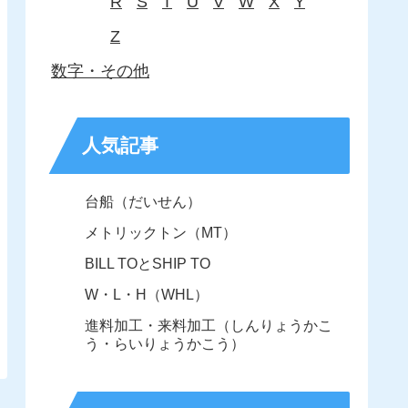
R
S
T
U
V
W
X
Y
Z
数字・その他
人気記事
台船（だいせん）
メトリックトン（MT）
BILL TOとSHIP TO
W・L・H（WHL）
進料加工・来料加工（しんりょうかこ
う・らいりょうかこう）