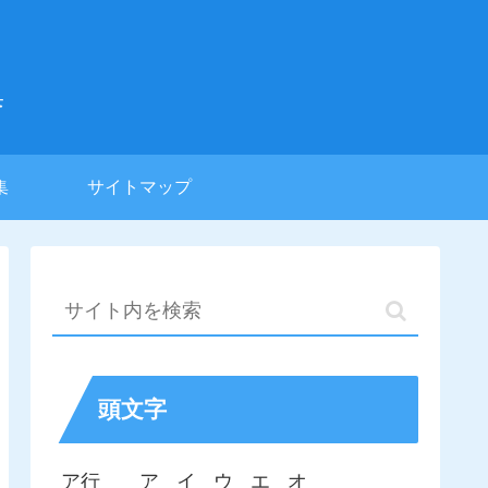
集
集
サイトマップ
頭文字
ア行
ア
イ
ウ
エ
オ