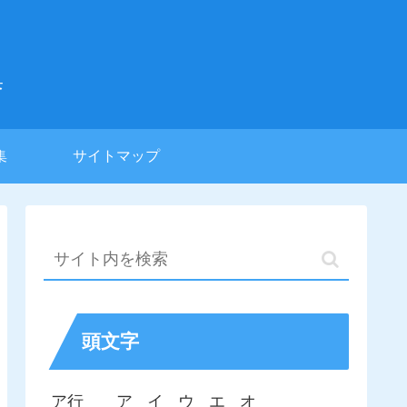
集
集
サイトマップ
頭文字
ア行
ア
イ
ウ
エ
オ