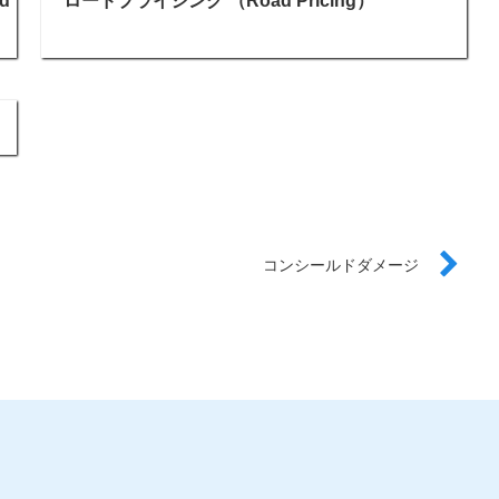
d
ロードプライシング （Road Pricing）
コンシールドダメージ