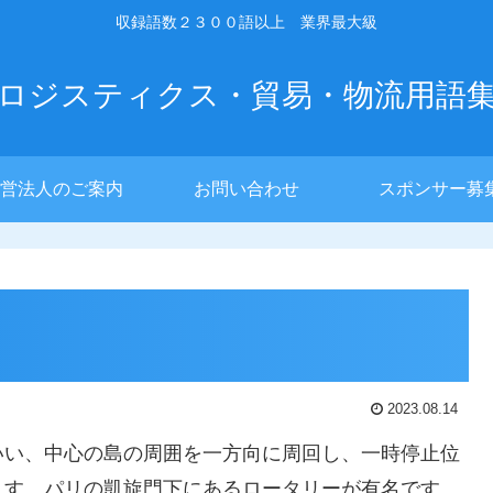
収録語数２３００語以上 業界最大級
ロジスティクス・貿易・物流用語
営法人のご案内
お問い合わせ
スポンサー募
2023.08.14
いい、中心の島の周囲を一方向に周回し、一時停止位
ます。パリの凱旋門下にあるロータリーが有名です。