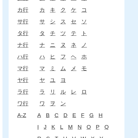
カ行
カ
キ
ク
ケ
コ
サ行
サ
シ
ス
セ
ソ
タ行
タ
チ
ツ
テ
ト
ナ行
ナ
ニ
ヌ
ネ
ノ
ハ行
ハ
ヒ
フ
ヘ
ホ
マ行
マ
ミ
ム
メ
モ
ヤ行
ヤ
ユ
ヨ
ラ行
ラ
リ
ル
レ
ロ
ワ行
ワ
ヲ
ン
A-Z
A
B
C
D
E
F
G
H
I
J
K
L
M
N
O
P
Q