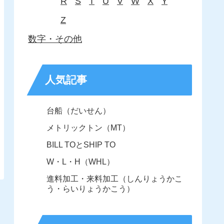
R
S
T
U
V
W
X
Y
Z
数字・その他
人気記事
台船（だいせん）
メトリックトン（MT）
BILL TOとSHIP TO
W・L・H（WHL）
進料加工・来料加工（しんりょうかこ
う・らいりょうかこう）