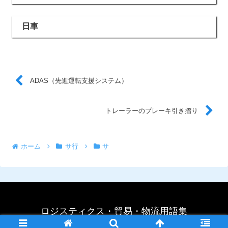
日車
ADAS（先進運転支援システム）
トレーラーのブレーキ引き摺り
ホーム
サ行
サ
ロジスティクス・貿易・物流用語集
©行政書士法人運輸交通法務センター