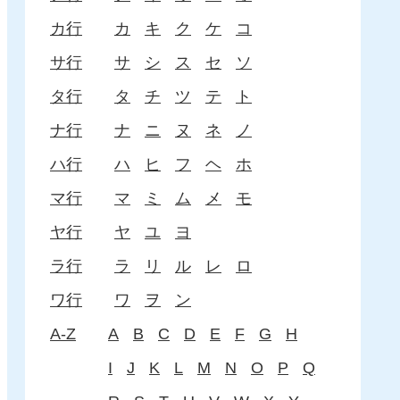
カ行
カ
キ
ク
ケ
コ
サ行
サ
シ
ス
セ
ソ
タ行
タ
チ
ツ
テ
ト
ナ行
ナ
ニ
ヌ
ネ
ノ
ハ行
ハ
ヒ
フ
ヘ
ホ
マ行
マ
ミ
ム
メ
モ
ヤ行
ヤ
ユ
ヨ
ラ行
ラ
リ
ル
レ
ロ
ワ行
ワ
ヲ
ン
A-Z
A
B
C
D
E
F
G
H
I
J
K
L
M
N
O
P
Q