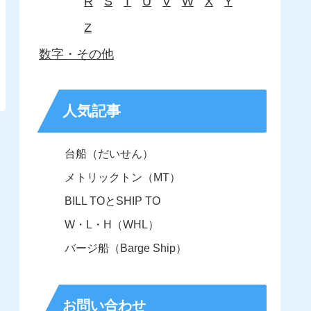
R
S
T
U
V
W
X
Y
Z
数字・その他
人気記事
台船（だいせん）
メトリックトン（MT）
BILL TOとSHIP TO
W・L・H（WHL）
バージ船（Barge Ship）
お問い合わせ