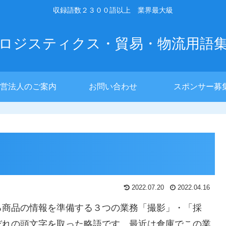
収録語数２３００語以上 業界最大級
ロジスティクス・貿易・物流用語
営法人のご案内
お問い合わせ
スポンサー募
2022.07.20
2022.04.16
る商品の情報を準備する３つの業務「撮影」・「採
ぞれの頭文字を取った略語です。最近は倉庫でこの業