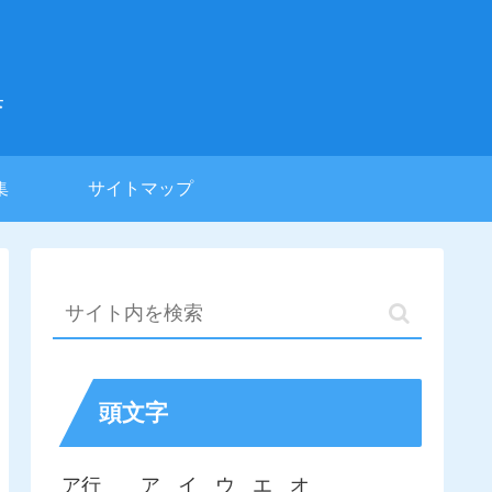
集
集
サイトマップ
頭文字
ア行
ア
イ
ウ
エ
オ