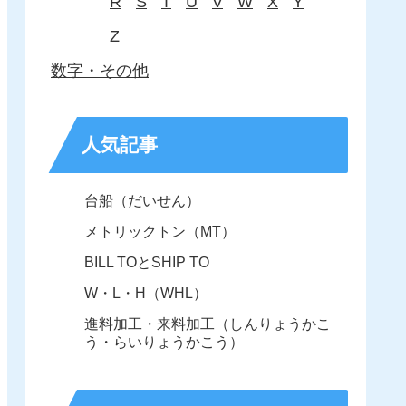
R
S
T
U
V
W
X
Y
Z
数字・その他
人気記事
台船（だいせん）
メトリックトン（MT）
BILL TOとSHIP TO
W・L・H（WHL）
進料加工・来料加工（しんりょうかこ
う・らいりょうかこう）