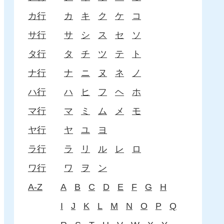
カ行
カ
キ
ク
ケ
コ
サ行
サ
シ
ス
セ
ソ
タ行
タ
チ
ツ
テ
ト
ナ行
ナ
ニ
ヌ
ネ
ノ
ハ行
ハ
ヒ
フ
ヘ
ホ
マ行
マ
ミ
ム
メ
モ
ヤ行
ヤ
ユ
ヨ
ラ行
ラ
リ
ル
レ
ロ
ワ行
ワ
ヲ
ン
A-Z
A
B
C
D
E
F
G
H
I
J
K
L
M
N
O
P
Q