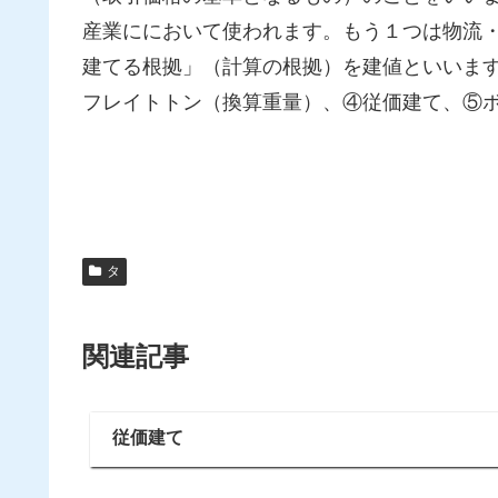
産業ににおいて使われます。もう１つは物流
建てる根拠」（計算の根拠）を建値といいま
フレイトトン（換算重量）、④従価建て、⑤
タ
関連記事
従価建て