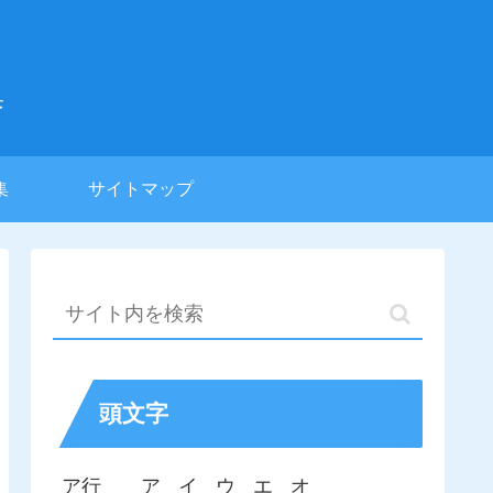
集
集
サイトマップ
頭文字
ア行
ア
イ
ウ
エ
オ