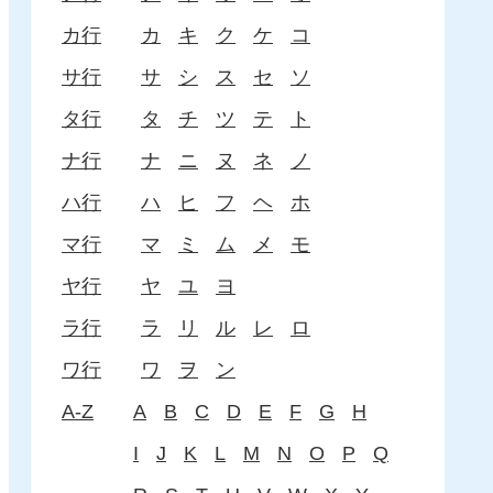
カ行
カ
キ
ク
ケ
コ
サ行
サ
シ
ス
セ
ソ
タ行
タ
チ
ツ
テ
ト
ナ行
ナ
ニ
ヌ
ネ
ノ
ハ行
ハ
ヒ
フ
ヘ
ホ
マ行
マ
ミ
ム
メ
モ
ヤ行
ヤ
ユ
ヨ
ラ行
ラ
リ
ル
レ
ロ
ワ行
ワ
ヲ
ン
A-Z
A
B
C
D
E
F
G
H
I
J
K
L
M
N
O
P
Q