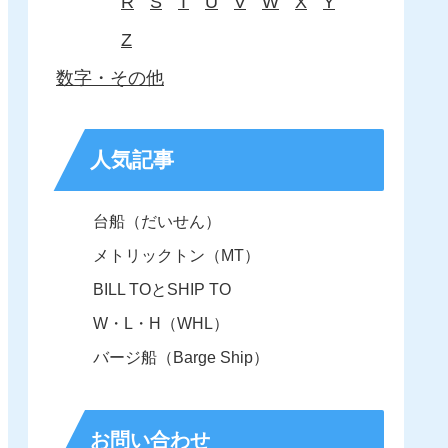
R
S
T
U
V
W
X
Y
Z
数字・その他
人気記事
台船（だいせん）
メトリックトン（MT）
BILL TOとSHIP TO
W・L・H（WHL）
バージ船（Barge Ship）
お問い合わせ