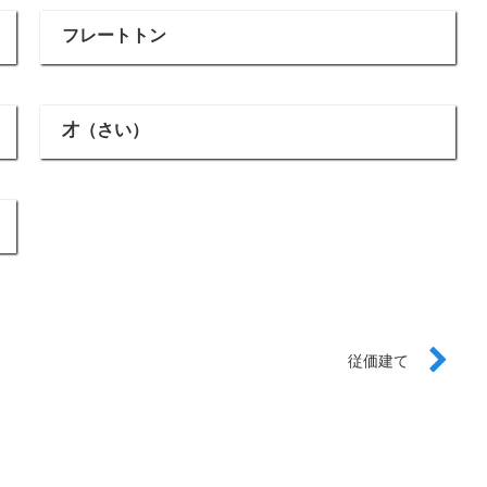
フレートトン
才（さい）
従価建て