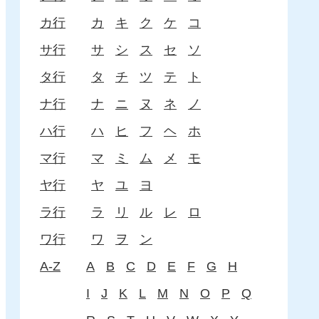
カ行
カ
キ
ク
ケ
コ
サ行
サ
シ
ス
セ
ソ
タ行
タ
チ
ツ
テ
ト
ナ行
ナ
ニ
ヌ
ネ
ノ
ハ行
ハ
ヒ
フ
ヘ
ホ
マ行
マ
ミ
ム
メ
モ
ヤ行
ヤ
ユ
ヨ
ラ行
ラ
リ
ル
レ
ロ
ワ行
ワ
ヲ
ン
A-Z
A
B
C
D
E
F
G
H
I
J
K
L
M
N
O
P
Q