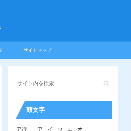
集
集
サイトマップ
頭文字
ア行
ア
イ
ウ
エ
オ