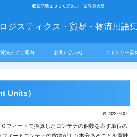
収録語数２３００語以上 業界最大級
ロジスティクス・貿易・物流用語
営法人のご案内
お問い合わせ
スポンサー募
nt Units）
2022.08.07
nits）とは、２０フィートで換算したコンテナの個数を表す単位の
２０フィートコンテナの貨物が１０本分あることを意味