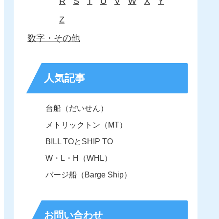
R
S
T
U
V
W
X
Y
Z
数字・その他
人気記事
台船（だいせん）
メトリックトン（MT）
BILL TOとSHIP TO
W・L・H（WHL）
バージ船（Barge Ship）
お問い合わせ