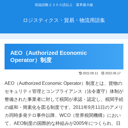
収録語数２３００語以上 業界最大級
ロジスティクス・貿易・物流用語集
AEO（Authorized Economic
Operator）制度
2022.09.11
2022.06.17
AEO（Authorized Economic Operator）制度とは、貨物の
セキュリティ管理とコンプライアンス（法令遵守）体制が
整備された事業者に対して税関が承認・認定し、税関手続
の緩和・簡素化を図る制度です。2011年9月11日のアメリ
カ同時多発テロ事件以降、WCO（世界税関機構）におい
て、AEO制度の国際的な枠組みが2005年につくられ、日