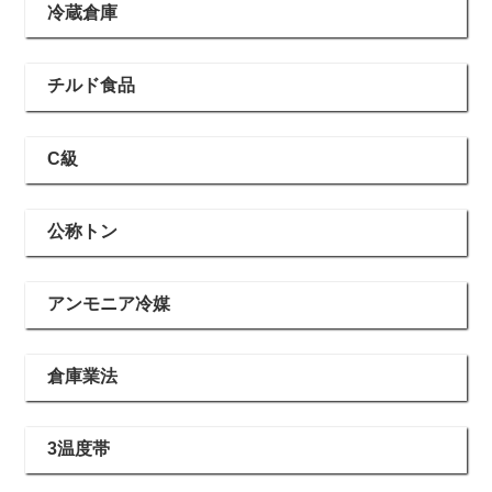
冷蔵倉庫
チルド食品
C級
公称トン
アンモニア冷媒
倉庫業法
3温度帯