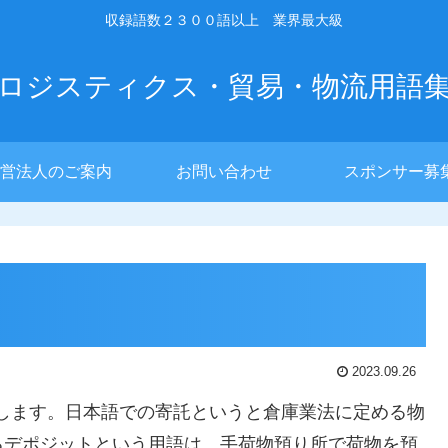
収録語数２３００語以上 業界最大級
ロジスティクス・貿易・物流用語
営法人のご案内
お問い合わせ
スポンサー募
2023.09.26
を表します。日本語での寄託というと倉庫業法に定める物
るデポジットという用語は、手荷物預り所で荷物を預