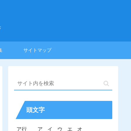
集
集
サイトマップ
頭文字
ア行
ア
イ
ウ
エ
オ