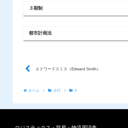
３期制
都市計画法
エドワードスミス（Edward Smith）
ホーム
タ行
テ
ロジスティクス・貿易・物流用語集