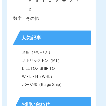
R
S
T
U
V
W
X
Y
Z
数字・その他
人気記事
台船（だいせん）
メトリックトン（MT）
BILL TOとSHIP TO
W・L・H（WHL）
バージ船（Barge Ship）
お問い合わせ