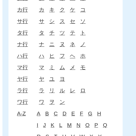
カ行
カ
キ
ク
ケ
コ
サ行
サ
シ
ス
セ
ソ
タ行
タ
チ
ツ
テ
ト
ナ行
ナ
ニ
ヌ
ネ
ノ
ハ行
ハ
ヒ
フ
ヘ
ホ
マ行
マ
ミ
ム
メ
モ
ヤ行
ヤ
ユ
ヨ
ラ行
ラ
リ
ル
レ
ロ
ワ行
ワ
ヲ
ン
A-Z
A
B
C
D
E
F
G
H
I
J
K
L
M
N
O
P
Q