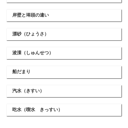
岸壁と埠頭の違い
漂砂（ひょうさ）
浚渫（しゅんせつ）
船だまり
汽水（きすい）
吃水（喫水 きっすい）