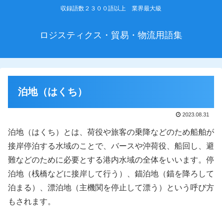
収録語数２３００語以上 業界最大級
ロジスティクス・貿易・物流用語集
泊地（はくち）
2023.08.31
泊地（はくち）とは、荷役や旅客の乗降などのため船舶が
接岸停泊する水域のことで、バースや沖荷役、船回し、避
難などのために必要とする港内水域の全体をいいます。停
泊地（桟橋などに接岸して行う）、錨泊地（錨を降ろして
泊まる）、漂泊地（主機関を停止して漂う）という呼び方
もされます。