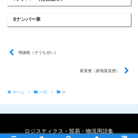
8ナンバー車
増値税（ぞうちぜい）
産直便（産地直送便）
ホーム
ハ行
ホ
ロジスティクス・貿易・物流用語集