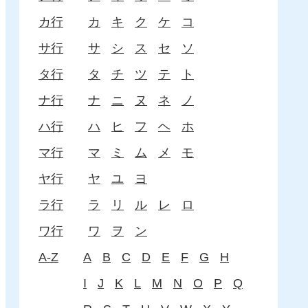
カ行
カ
キ
ク
ケ
コ
サ行
サ
シ
ス
セ
ソ
タ行
タ
チ
ツ
テ
ト
ナ行
ナ
ニ
ヌ
ネ
ノ
ハ行
ハ
ヒ
フ
ヘ
ホ
マ行
マ
ミ
ム
メ
モ
ヤ行
ヤ
ユ
ヨ
ラ行
ラ
リ
ル
レ
ロ
ワ行
ワ
ヲ
ン
A-Z
A
B
C
D
E
F
G
H
I
J
K
L
M
N
O
P
Q