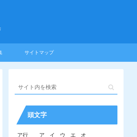
集
集
サイトマップ
頭文字
ア行
ア
イ
ウ
エ
オ