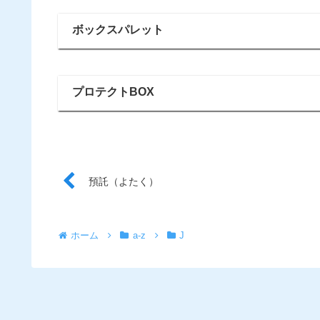
ボックスパレット
プロテクトBOX
預託（よたく）
ホーム
a-z
J