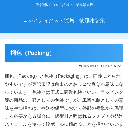
収録語数２３００語以上 業界最大級
ロジスティクス・貿易・物流用語集
梱包（Packing）
2022.09.17
2022.04.22
梱包（Packing）と包装（Packaging）は、同義にとられ
やすいですが英語表記は前出のとおり２つ異なる意味にな
っています。包装とは正式に商業包装といい、ラッピング
等の商品の一部としての包装ですが、工業包装としての意
味を持つ梱包は、輸送や保管において外部の衝撃から保護
する必要がある場合に、緩衝材と呼ばれるプチプチや発泡
スチロールを使って段ボールに積めることを梱包といいま