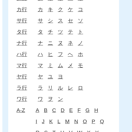
カ行
カ
キ
ク
ケ
コ
サ行
サ
シ
ス
セ
ソ
タ行
タ
チ
ツ
テ
ト
ナ行
ナ
ニ
ヌ
ネ
ノ
ハ行
ハ
ヒ
フ
ヘ
ホ
マ行
マ
ミ
ム
メ
モ
ヤ行
ヤ
ユ
ヨ
ラ行
ラ
リ
ル
レ
ロ
ワ行
ワ
ヲ
ン
A-Z
A
B
C
D
E
F
G
H
I
J
K
L
M
N
O
P
Q