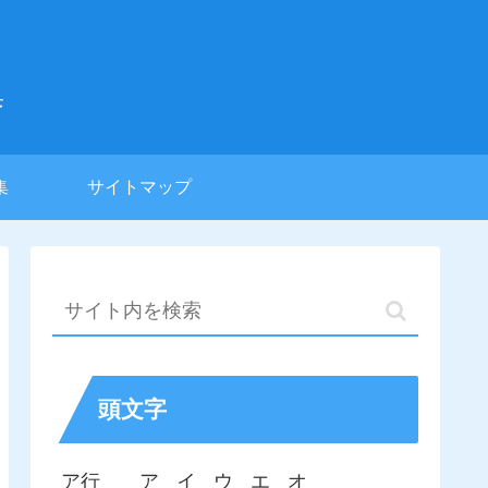
集
集
サイトマップ
頭文字
ア行
ア
イ
ウ
エ
オ