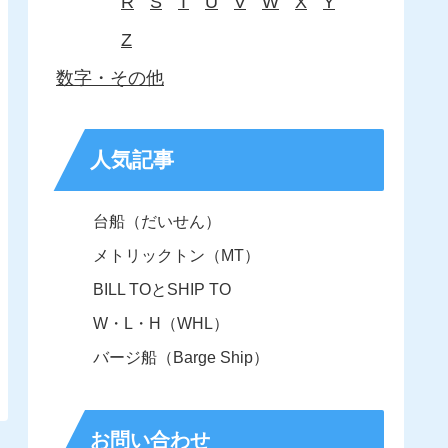
R
S
T
U
V
W
X
Y
Z
数字・その他
人気記事
台船（だいせん）
メトリックトン（MT）
BILL TOとSHIP TO
W・L・H（WHL）
バージ船（Barge Ship）
お問い合わせ