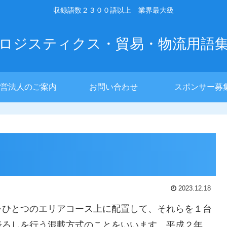
収録語数２３００語以上 業界最大級
ロジスティクス・貿易・物流用語
営法人のご案内
お問い合わせ
スポンサー募
2023.12.18
をひとつのエリアコース上に配置して、それらを１台
降ろしを行う混載方式のことをいいます。平成２年