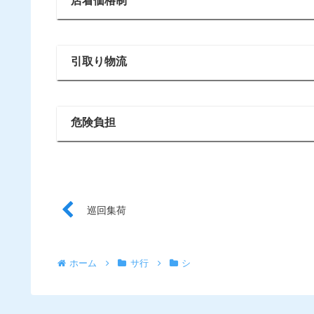
店着価格制
引取り物流
危険負担
巡回集荷
ホーム
サ行
シ