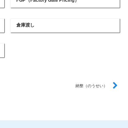
FGP（Factory Gate Pricing）
倉庫渡し
納整（のうせい）