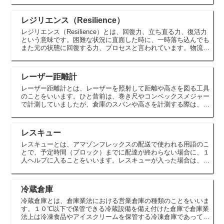
パックライト...
レジリエンス（Resilience）
レジリエンス（Resilience）とは、回復力、立ち直る力、復活力
という意味です。困難な状況に直面した時に、一時落ち込んでも
また元の状態に回復する力、プロセスと言われています。物流現
場では、事故が起きないようにする安全活動を日々行っていま...
レーザー距離計
レーザー距離計とは、レーザーを照射して距離や高さを図る工具
のことをいいます。ひと昔前は、巻き尺やコンベックスメジャー
で計測していましたが、倉庫のスパンや高さを計測する際は、レ
ーザー距離計を用いて計測しています。ほとんどがデジタルタイ
プで屋外...
レスキュー
レスキューとは、アマゾンフレックスの配送で使われる用語のこ
とで、予定時間（ブロック）までに配達が終わらない場合に、１
人ヘルプに入ることをいいます。レスキューが入った場合は、未
配達の荷物を２つに分けて配送完了します。レスキューはドライ
バーの配...
冷蔵倉庫
冷蔵倉庫とは、倉庫業法における営業倉庫の種類のことをいいま
す。１０℃以下で保管できる冷蔵設備を備え付けた倉庫で倉庫業
法上は冷凍食品やアイスクリームを保管する冷凍倉庫であっても