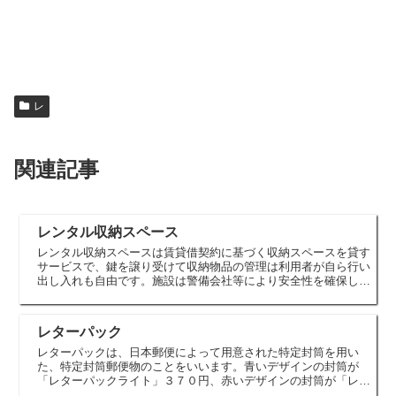
レ
関連記事
レンタル収納スペース
レンタル収納スペースは賃貸借契約に基づく収納スペースを貸す
サービスで、鍵を譲り受けて収納物品の管理は利用者が自ら行い
出し入れも自由です。施設は警備会社等により安全性を確保した
管理がされています。屋内型と屋外コンテナ型の２種類があり、
屋内型は...
レターパック
レターパックは、日本郵便によって用意された特定封筒を用い
た、特定封筒郵便物のことをいいます。青いデザインの封筒が
「レターパックライト」３７０円、赤いデザインの封筒が「レタ
ーパックプラス」５２０円です。（２０２２年９月現在）レター