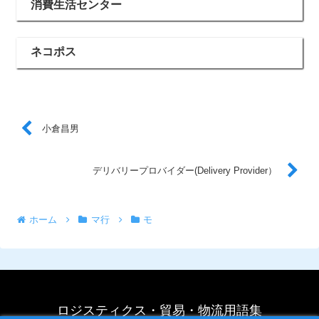
消費生活センター
ネコポス
小倉昌男
デリバリープロバイダー(Delivery Provider）
ホーム
マ行
モ
ロジスティクス・貿易・物流用語集