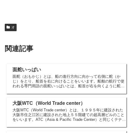
オ
関連記事
面舵いっぱい
面舵（おもかじ）とは、船の進行方向に向かって右側に舵（か
じ）をとり、船首を右に向けることをいいます。船舶の航行で使
われる専門用語の面舵いっぱいとは、船首が右を向くように舵を
めいっぱい切ることをいいます。面舵とは卯（東）の方向に舵を
とることで...
大阪WTC（World Trade center）
大阪WTC（World Trade center）とは、１９９５年に建設された
大阪市住之江区に建設された地上５５階建ての超高層ビルのこと
をいいます。ATC（Asia & Pacific Trade Center）と同じくテナン
ト入居が進まず...