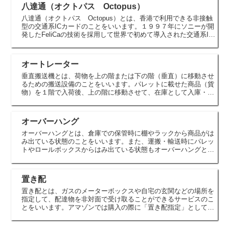
八達通（オクトパス Octopus）
八達通（オクトパス Octopus）とは、香港で利用できる非接触
型の交通系ICカードのことをいいます。１９９７年にソニーが開
発したFeliCaの技術を採用して世界で初めて導入された交通系IC
カードです。香港と隣接する深圳（中国）、マカオでは...
オートレーター
垂直搬送機とは、荷物を上の階または下の階（垂直）に移動させ
るための搬送設備のことをいいます。パレットに載せた商品（貨
物）を１階で入荷後、上の階に移動させて、在庫として入庫・格
納します。出荷の際はその逆で商品（貨物）が在庫されているフ
ロアーか...
オーバーハング
オーバーハングとは、倉庫での保管時に棚やラックから商品がは
み出ている状態のことをいいます。また、運搬・輸送時にパレッ
トやロールボックスからはみ出ている状態もオーバーハングと呼
ばれます。オーバーハングの状態で保管しているとその部分から
ゆがみが...
置き配
置き配とは、ガスのメーターボックスや自宅の玄関などの場所を
指定して、配達物を非対面で受け取ることができるサービスのこ
とをいいます。アマゾンでは購入の際に「置き配指定」として①
玄関、②宅配ボックス、③ガスメーターボックス、④自転車か
ご、⑤車庫...