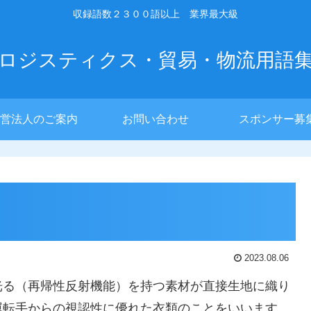
収録語数２３００語以上 業界最大級
ロジスティクス・貿易・物流用語
営法人のご案内
お問い合わせ
スポンサー募
2023.08.06
光る（再帰性反射機能）を持つ素材が直接生地に織り
運転手からの視認性に優れた衣類のことをいいます。