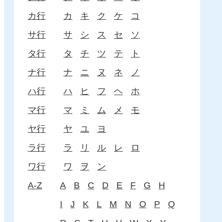
カ行
カ
キ
ク
ケ
コ
サ行
サ
シ
ス
セ
ソ
タ行
タ
チ
ツ
テ
ト
ナ行
ナ
ニ
ヌ
ネ
ノ
ハ行
ハ
ヒ
フ
ヘ
ホ
マ行
マ
ミ
ム
メ
モ
ヤ行
ヤ
ユ
ヨ
ラ行
ラ
リ
ル
レ
ロ
ワ行
ワ
ヲ
ン
A-Z
A
B
C
D
E
F
G
H
I
J
K
L
M
N
O
P
Q