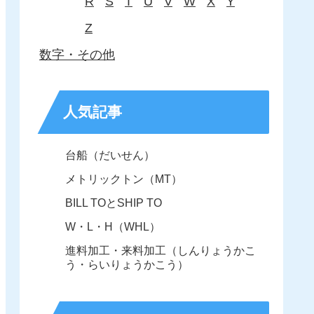
R
S
T
U
V
W
X
Y
Z
数字・その他
人気記事
台船（だいせん）
メトリックトン（MT）
BILL TOとSHIP TO
W・L・H（WHL）
進料加工・来料加工（しんりょうかこ
う・らいりょうかこう）