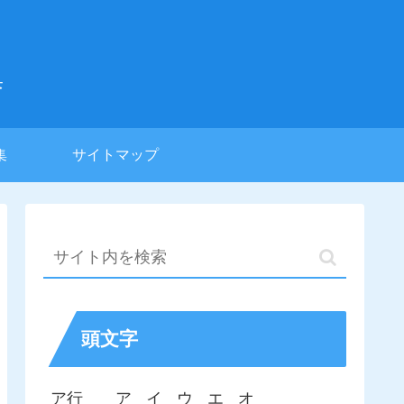
集
集
サイトマップ
頭文字
ア行
ア
イ
ウ
エ
オ