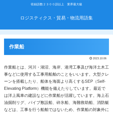
収録語数２３００語以上 業界最大級
ロジスティクス・貿易・物流用語集
作業船
2023.10.06
作業船とは、河川・湖沼、海岸、港湾工事及び海洋土木工
事などに使用する工事用船舶のことをいいます。大型クレ
ーンを搭載したり、船体を海面より高くするSEP（Self-
Elevating Platform）機能を備えたりしています。最近で
は洋上風車の建設などに作業船が活躍しています。海上石
油掘削リグ、パイプ敷設船、砕氷船、海難救助船、消防艇
などは、工事を行う船舶ではないため、作業船の対象外に