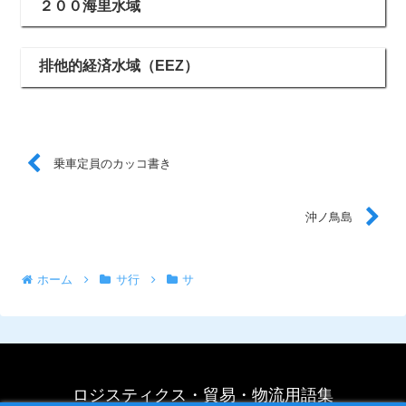
２００海里水域
排他的経済水域（EEZ）
乗車定員のカッコ書き
沖ノ鳥島
ホーム
サ行
サ
ロジスティクス・貿易・物流用語集