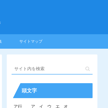
集
集
サイトマップ
頭文字
ア行
ア
イ
ウ
エ
オ