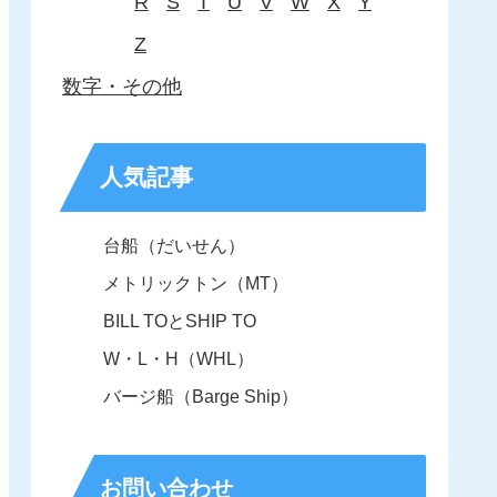
R
S
T
U
V
W
X
Y
Z
数字・その他
人気記事
台船（だいせん）
メトリックトン（MT）
BILL TOとSHIP TO
W・L・H（WHL）
バージ船（Barge Ship）
お問い合わせ