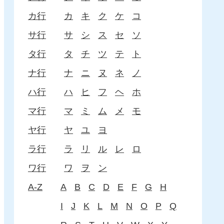
カ行
カ
キ
ク
ケ
コ
サ行
サ
シ
ス
セ
ソ
タ行
タ
チ
ツ
テ
ト
ナ行
ナ
ニ
ヌ
ネ
ノ
ハ行
ハ
ヒ
フ
ヘ
ホ
マ行
マ
ミ
ム
メ
モ
ヤ行
ヤ
ユ
ヨ
ラ行
ラ
リ
ル
レ
ロ
ワ行
ワ
ヲ
ン
A-Z
A
B
C
D
E
F
G
H
I
J
K
L
M
N
O
P
Q