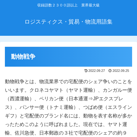
収録語数２３００語以上 業界最大級
ロジスティクス・貿易・物流用語集
動物戦争
2022.09.27
2022.09.25
動物戦争とは、物流業界での宅配便のシェア争いのことを
いいます。クロネコヤマト（ヤマト運輸）、カンガルー便
（西濃運輸）、ペリカン便（日本通運⇒JPエクスプレ
ス）、パンサー便（トナミ運輸）、つばめ便（エスライン
ギフ）と宅配便のブランド名には、動物を表す名称が多か
ったためこのように呼ばれました。現在では、ヤマト運
輸、佐川急便、日本郵政の３社で宅配便のシェアの約９