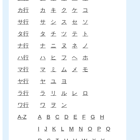
カ行
カ
キ
ク
ケ
コ
サ行
サ
シ
ス
セ
ソ
タ行
タ
チ
ツ
テ
ト
ナ行
ナ
ニ
ヌ
ネ
ノ
ハ行
ハ
ヒ
フ
ヘ
ホ
マ行
マ
ミ
ム
メ
モ
ヤ行
ヤ
ユ
ヨ
ラ行
ラ
リ
ル
レ
ロ
ワ行
ワ
ヲ
ン
A-Z
A
B
C
D
E
F
G
H
I
J
K
L
M
N
O
P
Q