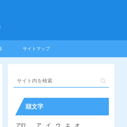
集
集
サイトマップ
頭文字
ア行
ア
イ
ウ
エ
オ