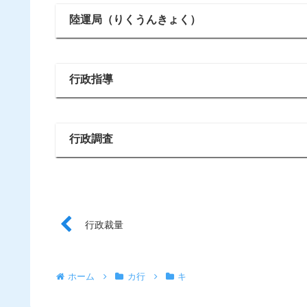
陸運局（りくうんきょく）
行政指導
行政調査
行政裁量
ホーム
カ行
キ