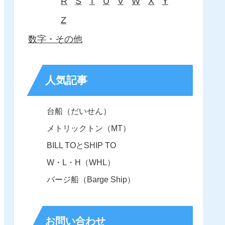
R
S
T
U
V
W
X
Y
Z
数字・その他
人気記事
台船（だいせん）
メトリックトン（MT）
BILL TOとSHIP TO
W・L・H（WHL）
バージ船（Barge Ship）
お問い合わせ