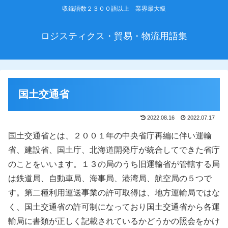
収録語数２３００語以上 業界最大級
ロジスティクス・貿易・物流用語集
国土交通省
2022.08.16
2022.07.17
国土交通省とは、２００１年の中央省庁再編に伴い運輸
省、建設省、国土庁、北海道開発庁が統合してできた省庁
のことをいいます。１３の局のうち旧運輸省が管轄する局
は鉄道局、自動車局、海事局、港湾局、航空局の５つで
す。第二種利用運送事業の許可取得は、地方運輸局ではな
く、国土交通省の許可制になっており国土交通省から各運
輸局に書類が正しく記載されているかどうかの照会をかけ