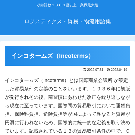
収録語数２３００語以上 業界最大級
ロジスティクス・貿易・物流用語集
インコタームズ（Incoterms）
2022.07.31
2022.04.19
インコタームズ（Incoterms）とは国際商業会議所 が策定
した貿易条件の定義のことをいいます。１９３６年に初版
が発行されその後、商習慣にあわせた改正を繰り返しなが
ら現在に至っています。国際間の貿易取引において運賃負
担、保険料負担、危険負担等が国によって異なると貿易が
円滑に行われないため、国際的に統一的な定義を取り決め
ています。記載されている１３の貿易取引条件の中で、Ｃ