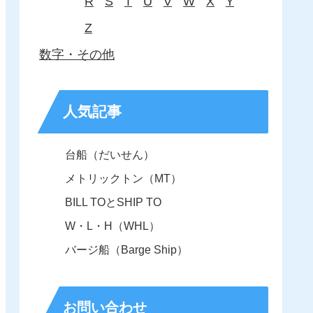
R
S
T
U
V
W
X
Y
Z
数字・その他
人気記事
台船（だいせん）
メトリックトン（MT）
BILL TOとSHIP TO
W・L・H（WHL）
バージ船（Barge Ship）
お問い合わせ