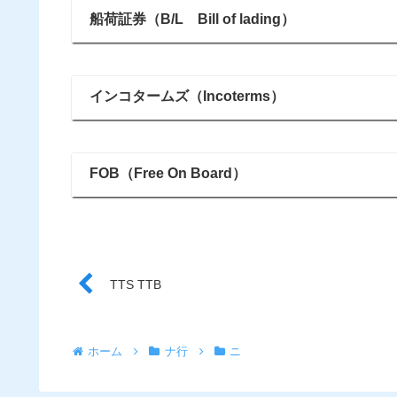
船荷証券（B/L Bill of lading）
インコタームズ（Incoterms）
FOB（Free On Board）
TTS TTB
ホーム
ナ行
ニ