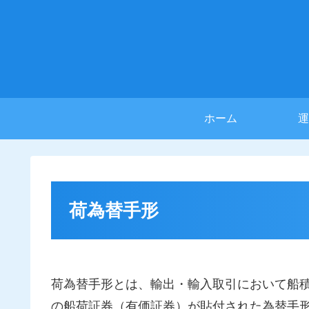
ホーム
運
荷為替手形
荷為替手形とは、輸出・輸入取引において船
の船荷証券（有価証券）が貼付された為替手