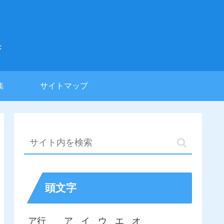
集
集
サイトマップ
頭文字
ア行
ア
イ
ウ
エ
オ