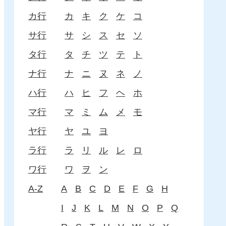
カ行
カ
キ
ク
ケ
コ
サ行
サ
シ
ス
セ
ソ
タ行
タ
チ
ツ
テ
ト
ナ行
ナ
ニ
ヌ
ネ
ノ
ハ行
ハ
ヒ
フ
ヘ
ホ
マ行
マ
ミ
ム
メ
モ
ヤ行
ヤ
ユ
ヨ
ラ行
ラ
リ
ル
レ
ロ
ワ行
ワ
ヲ
ン
A-Z
A
B
C
D
E
F
G
H
I
J
K
L
M
N
O
P
Q