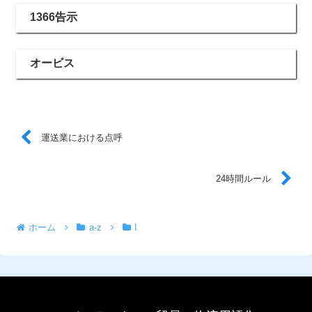
1366告示
オービス
運送業における点呼
24時間ルール
ホーム
a-z
I