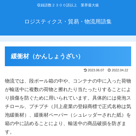
収録語数２３００語以上 業界最大級
ロジスティクス・貿易・物流用語集
緩衝材（かんしょうざい）
2023.06.07
2022.04.22
物流では、段ボール箱の中や、コンテナの中に入った荷物
が輸送中に複数の荷物と擦れたり当たったりすることによ
り損傷を防ぐために用いられています。具体的には発泡ス
チロール、プチプチ（川上産業の登録商標で正式名称は気
泡緩衝材）、緩衝材ペーパー（シュレッダーされた紙）を
箱の中に詰めることにより、輸送中の商品破損を防ぎま
す。