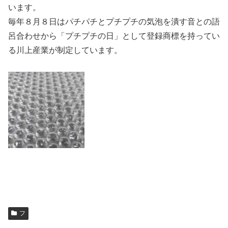
います。
毎年８月８日はパチパチとプチプチの気泡を潰す音との語
呂合わせから「プチプチの日」として登録商標を持ってい
る川上産業が制定しています。
フ