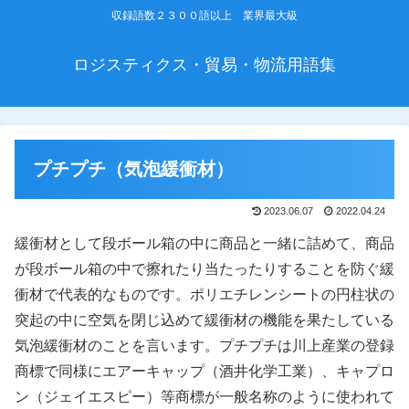
収録語数２３００語以上 業界最大級
ロジスティクス・貿易・物流用語集
プチプチ（気泡緩衝材）
2023.06.07
2022.04.24
緩衝材として段ボール箱の中に商品と一緒に詰めて、商品
が段ボール箱の中で擦れたり当たったりすることを防ぐ緩
衝材で代表的なものです。ポリエチレンシートの円柱状の
突起の中に空気を閉じ込めて緩衝材の機能を果たしている
気泡緩衝材のことを言います。プチプチは川上産業の登録
商標で同様にエアーキャップ（酒井化学工業）、キャプロ
ン（ジェイエスピー）等商標が一般名称のように使われて