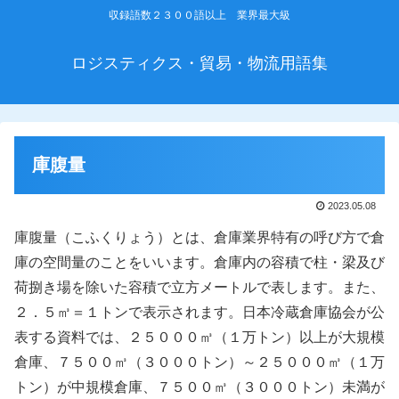
収録語数２３００語以上 業界最大級
ロジスティクス・貿易・物流用語集
庫腹量
2023.05.08
庫腹量（こふくりょう）とは、倉庫業界特有の呼び方で倉
庫の空間量のことをいいます。倉庫内の容積で柱・梁及び
荷捌き場を除いた容積で立方メートルで表します。また、
２．５㎥＝１トンで表示されます。日本冷蔵倉庫協会が公
表する資料では、２５０００㎥（１万トン）以上が大規模
倉庫、７５００㎥（３０００トン）～２５０００㎥（１万
トン）が中規模倉庫、７５００㎥（３０００トン）未満が