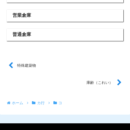
営業倉庫
普通倉庫
特殊建築物
庫齢（これい）
ホーム
カ行
コ