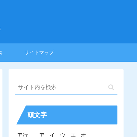
集
集
サイトマップ
頭文字
ア行
ア
イ
ウ
エ
オ