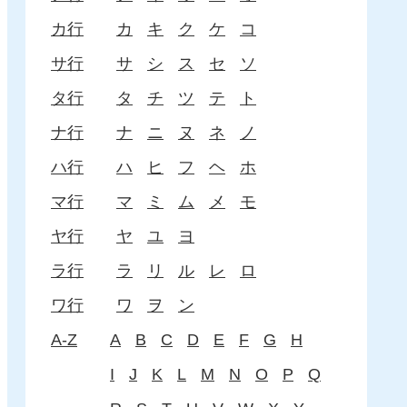
カ行
カ
キ
ク
ケ
コ
サ行
サ
シ
ス
セ
ソ
タ行
タ
チ
ツ
テ
ト
ナ行
ナ
ニ
ヌ
ネ
ノ
ハ行
ハ
ヒ
フ
ヘ
ホ
マ行
マ
ミ
ム
メ
モ
ヤ行
ヤ
ユ
ヨ
ラ行
ラ
リ
ル
レ
ロ
ワ行
ワ
ヲ
ン
A-Z
A
B
C
D
E
F
G
H
I
J
K
L
M
N
O
P
Q