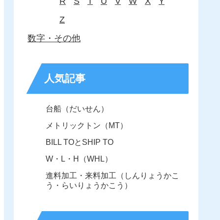
R
S
T
U
V
W
X
Y
Z
数字・その他
人気記事
台船（だいせん）
メトリックトン（MT）
BILL TOとSHIP TO
W・L・H（WHL）
進料加工・来料加工（しんりょうかこ
う・らいりょうかこう）