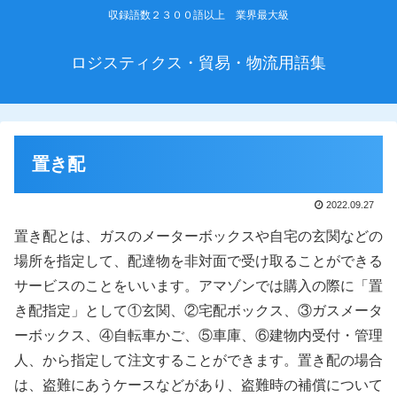
収録語数２３００語以上 業界最大級
ロジスティクス・貿易・物流用語集
置き配
2022.09.27
置き配とは、ガスのメーターボックスや自宅の玄関などの
場所を指定して、配達物を非対面で受け取ることができる
サービスのことをいいます。アマゾンでは購入の際に「置
き配指定」として①玄関、②宅配ボックス、③ガスメータ
ーボックス、④自転車かご、⑤車庫、⑥建物内受付・管理
人、から指定して注文することができます。置き配の場合
は、盗難にあうケースなどがあり、盗難時の補償について